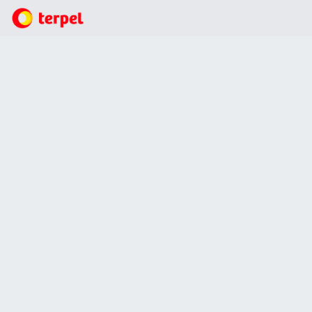
¿Quiénes somos?
¿Quiénes somos?
Propósito
Impulsar y movilizar a las personas, a las empresas y
al país con la mejor energía.
Misión