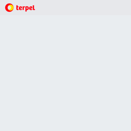
Accionistas e Inversionistas
Servicios al Inversionista
Certificados tributarios
Crecemos por ti, nuestro accionista, por eso nos hemos
convertido en tu mejor inversión al definir siete frentes
estratégicos en sostenibilidad, para crear valor económico,
social y ambiental.