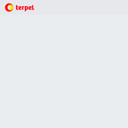
Empresas
Lubricantes
Instalamos 36 puntos de desinfección en 18
instituciones educativas.
Instalamos 36 puntos de desinfección en 18
instituciones educativas.
13 ene, 2022
Otras noticias