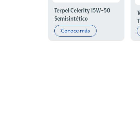
Terpel Celerity 15W-50
T
Semisintético
T
Conoce más