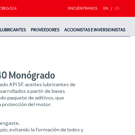
CREG 024
ENCUÉNTRANOS
EN
/
ES
LUBRICANTES
PROVEEDORES
ACCIONISTAS E INVERSIONISTAS
 40 Monógrado
do API SF, aceites lubricantes de
arrollados a partir de bases
ado paquete de aditivos, que
 protección del motor.
desgaste.
pio, evitando la formación de lodos y