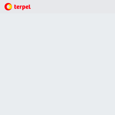
Estaciones de Servicio
Gas natural vehicular
Biblioteca de Videos
Las Verdades sobre Gas Natural Vehicular