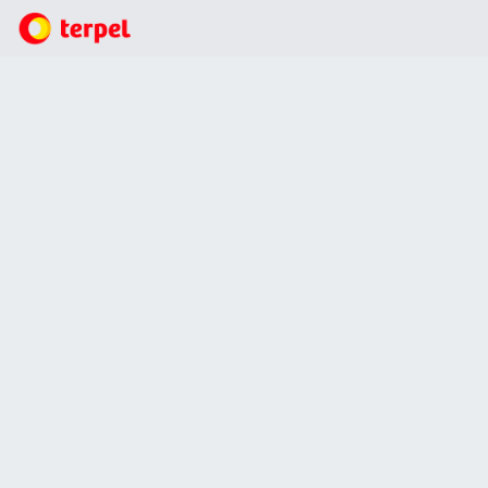
Noticias
Con Terpel Voltex, Melgar estrena estación de carga
para vehículos eléctricos