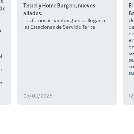
co
Terpel y Home Burgers, nuevos
El
 de
aliados.
Ba
s
Las famosas hamburguesas llegan a
Un
las Estaciones de Servicio Terpel
de
n
de
e
e
se
l
sa
co
ir
su
n
05/02/2025
1