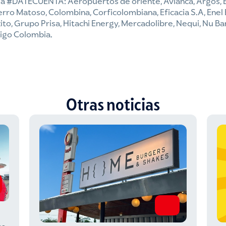
n a #DATECUENTA: Aeropuertos de oriente, Avianca, Argos, 
Cerro Matoso, Colombina, Corficolombiana, Eficacia S.A, Enel
to, Grupo Prisa, Hitachi Energy, Mercadolibre, Nequi, Nu Ban
Tigo Colombia.
Otras noticias