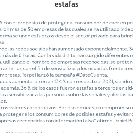
estafas
con el propósito de proteger al consumidor de caer en pos
umaron más de 30 empresas de las cuales se ha utilizado ind
 forma se unen esfuerzos desde el sector privado para brind
sa.
et y de las redes sociales han aumentado exponencialmente.
 más de 6 horas. Con la vida digital han surgido diferente
es, utilizando el nombre de empresas reconocidas, se preten
 anterior, con el fin de sensibilizar a los usuarios frente a
empresas, Terpel lanzó la campaña #DateCuenta.
raudes aumentaron en un 134 % con respecto al 2021, siendo
; además, 36 % de los casos fueron estafas a terceros en sit
 sensibilizar a las personas sobre las señales y alertas pa
tos.
estros valores corporativos. Por eso en nuestro compromiso
ra proteger a los consumidores de posibles estafas y evita
presas reconocidas con información falsa” afirmó Daniel P