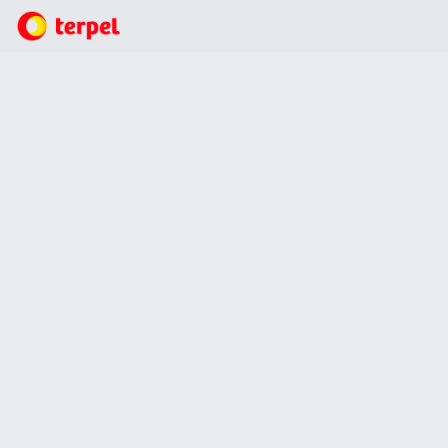
Términos Legales Folder
Términos y condiciones actividad promocional
"TEMPORADA EL PERRO MÁS PERRO ALTOQUE"
Tabla de Contenido
Términos y Condiciones Promoción Tatamá
Términos y condiciones actividad promocional
"TEMPORADA EL PERRO MÁS PERRO ALTOQUE"
Términos y Condiciones Actividad promocional
cashback adicional en mi bolsillo Terpel